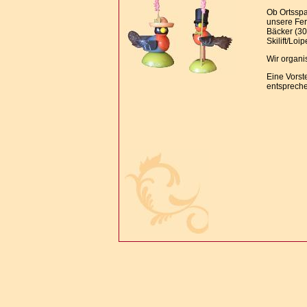
Ob Ortssp
unsere Fer
Bäcker (30
Skilift/Loi
Wir organi
Eine Vorst
entsprech