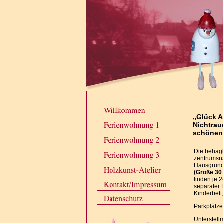
„Glück A
Nichtrau
schönen 
Die behagl
zentrumsna
Hausgrund
(Größe 30 
finden je 2
separater 
Kinderbett
Parkplätze
Unterstell